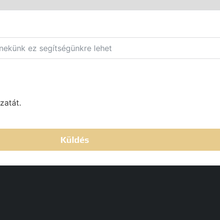
zatát.
Küldés