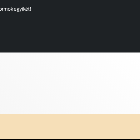
ormok egyikét!​