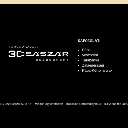
KAPCSOLAT:
Pápa
Veszprém
Tatabánya
Zalaegerszeg
Pápa-Kéttornyúlak
© 2022 Császár Autó Kft. – Minden jog fenntartva! – This site is protected by reCAPTCHA and the Googl