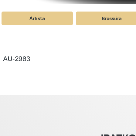
Árlista
Brossúra
AU-2963